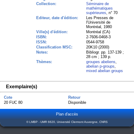
Collection:
Séminaire de
mathématiques
supérieures
, n° 70
Editeur, date d'édition:
Les Presses de
l'Université de
Montréal, 1980
Ville(s) d'édition:
Montréal (CA)
ISBN:
2-7606-0468-3
ISSN:
0544-9758
Classification MSC:
20K10 (2000)
Notes:
Bibliogr. pp. 137-139 ;
28 cm ; 139 p.
Thèmes:
groupes abeliens
,
abelian p-groups
,
mixed abelian groups
Exemplaire(s)
Cote
Retour
20 FUC 80
Disponible
Plan d'accès
© LMBP - UMR 6620, Université Clermont Auvergne, CNRS