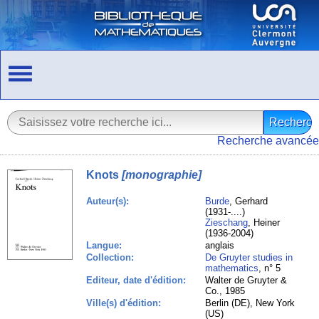
Recherche avancée
Knots
[monographie]
Auteur(s):
Burde
, Gerhard
(1931-....)
Zieschang
, Heiner
(1936-2004)
Langue:
anglais
Collection:
De Gruyter studies in
mathematics
, n° 5
Editeur, date d'édition:
Walter de Gruyter &
Co., 1985
Ville(s) d'édition:
Berlin (DE), New York
(US)