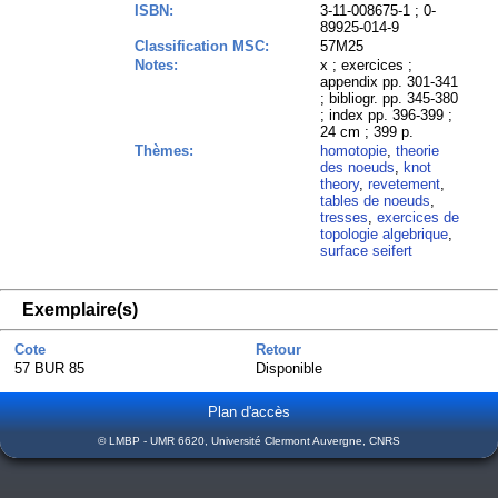
ISBN:
3-11-008675-1 ; 0-
89925-014-9
Classification MSC:
57M25
Notes:
x ; exercices ;
appendix pp. 301-341
; bibliogr. pp. 345-380
; index pp. 396-399 ;
24 cm ; 399 p.
Thèmes:
homotopie
,
theorie
des noeuds
,
knot
theory
,
revetement
,
tables de noeuds
,
tresses
,
exercices de
topologie algebrique
,
surface seifert
Exemplaire(s)
Cote
Retour
57 BUR 85
Disponible
Plan d'accès
© LMBP - UMR 6620, Université Clermont Auvergne, CNRS