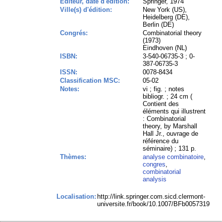
Editeur, date d'édition:
Springer, 1974
Ville(s) d'édition:
New York (US),
Heidelberg (DE),
Berlin (DE)
Congrés:
Combinatorial theory
(1973)
Eindhoven (NL)
ISBN:
3-540-06735-3 ; 0-
387-06735-3
ISSN:
0078-8434
Classification MSC:
05-02
Notes:
vi ; fig. ; notes
bibliogr. ; 24 cm (
Contient des
éléments qui illustrent
: Combinatorial
theory, by Marshall
Hall Jr., ouvrage de
référence du
séminaire) ; 131 p.
Thèmes:
analyse combinatoire
,
congres
,
combinatorial
analysis
Localisation:
http://link.springer.com.sicd.clermont-
universite.fr/book/10.1007/BFb0057319