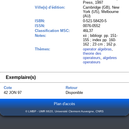
Press, 1997
Ville(s) d'édition:
Cambridge (GB), New
York (US), Melbourne
(AU)
ISBN:
0-521-58420-5
ISSN:
0076-0552
Classification MSC:
46L37
Notes:
xii ; bibliogr. pp. 151-
155 ; index pp. 160-
162 ; 23 cm ; 162 p.
Thèmes:
operator algebras
,
theorie des
operateurs
,
algebres
operateurs
Exemplaire(s)
Cote
Retour
42 JON 97
Disponible
Plan d'accès
© LMBP - UMR 6620, Université Clermont Auvergne, CNRS