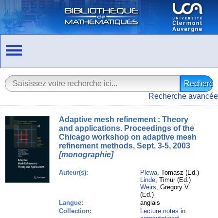
Recherche avancée
Adaptive mesh refinement : Theory
and applications. Proceedings of the
Chicago workshop on adaptive mesh
refinement methods, Sept. 3-5, 2003
[monographie]
Auteur(s):
Plewa
, Tomasz (Ed.)
Linde
, Timur (Ed.)
Weirs
, Gregory V.
(Ed.)
Langue:
anglais
Collection:
Lecture notes in