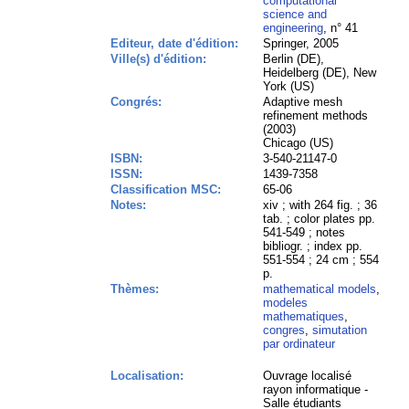
computational
science and
engineering
, n° 41
Editeur, date d'édition:
Springer, 2005
Ville(s) d'édition:
Berlin (DE),
Heidelberg (DE), New
York (US)
Congrés:
Adaptive mesh
refinement methods
(2003)
Chicago (US)
ISBN:
3-540-21147-0
ISSN:
1439-7358
Classification MSC:
65-06
Notes:
xiv ; with 264 fig. ; 36
tab. ; color plates pp.
541-549 ; notes
bibliogr. ; index pp.
551-554 ; 24 cm ; 554
p.
Thèmes:
mathematical models
,
modeles
mathematiques
,
congres
,
simutation
par ordinateur
Localisation:
Ouvrage localisé
rayon informatique -
Salle étudiants