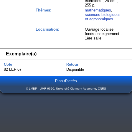
exercices ; 24 cm ;
255 p.
Thèmes:
mathematiques
,
sciences biologiques
et agronomiques
Localisation:
Ouvrage localisé
fonds enseignement -
1ère salle
Exemplaire(s)
Cote
Retour
82 LEF 67
Disponible
Plan d'accès
© LMBP - UMR 6620, Université Clermont Auvergne, CNRS