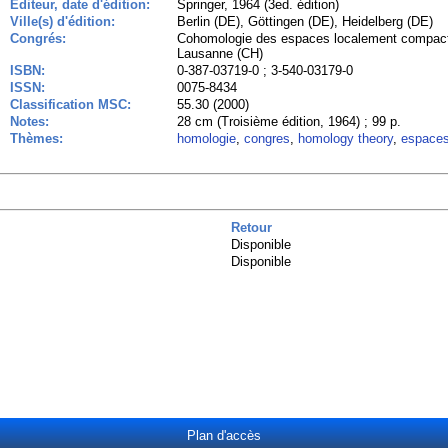
Editeur, date d'édition:
Springer, 1964 (3ed. édition)
Ville(s) d'édition:
Berlin (DE), Göttingen (DE), Heidelberg (DE)
Congrés:
Cohomologie des espaces localement compacts
Lausanne (CH)
ISBN:
0-387-03719-0 ; 3-540-03179-0
ISSN:
0075-8434
Classification MSC:
55.30 (2000)
Notes:
28 cm (Troisième édition, 1964) ; 99 p.
Thèmes:
homologie
,
congres
,
homology theory
,
espaces
Retour
Disponible
Disponible
Plan d'accès