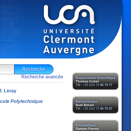
Recherche avancée
Responsable Scientifique
Thomas Gobet
Tél :
+33 (0)4 73
40 79 77
. Leray
École Polytechnique
Bibliothécaire
Noël Benoit
Tél :
+33 (0)4 73
40 70 57
Informatique
Damien Ferney