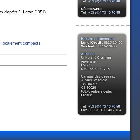
Tél :
+33 (0)4 73
40 70 68
Cédric Barrel
 d'après J. Leray (1951)
Tél :
+33 (0)4 73
40 70 55
Horaires d'ouverture
Lundi-Jeudi :
8h15-16h30
 localement compacts
Vendredi :
8h15-13h00
Adresse
Université Clermont
Auvergne -
LMBP
UMR 6620 - CNRS
Campus des Cézeaux
3, place Vasarely
TSA 60026
CS 60026
63178 Aubière cedex
France
Tél :
+33 (0)4 73
40 70 50
Fax : +33 (0)4 73 40 70 64