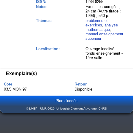
ISSN:
1284-8255
Notes:
Exercices corrigés ;
24 cm (Autre tirage :
1998) ; 540 p.
Thèmes:
problemes et
exercices
,
analyse
mathematique
,
manuel enseignement
superieur
Localisation:
Ouvrage localisé
fonds enseignement -
1ère salle
Exemplaire(s)
Cote
Retour
03.5 MON 97
Disponible
Plan d'accès
© LMBP - UMR 6620, Université Clermont Auvergne, CNRS