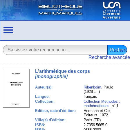
Recherche avancée
L'arithmétique des corps
[monographie]
Auteur(s):
Ribenboim
, Paulo
(1928-....)
Langue:
français
Collection:
Collection Méthodes :
mathématiques
, n° 1
Editeur, date d'édition:
Hermann et Cie,
Éditeurs, 1972
Ville(s) d'édition:
Paris (FR)
ISBN:
2-7056-5665-0
ISSN:
0588-2303