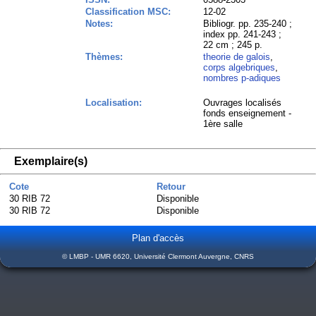
Classification MSC:
12-02
Notes:
Bibliogr. pp. 235-240 ;
index pp. 241-243 ;
22 cm ; 245 p.
Thèmes:
theorie de galois
,
corps algebriques
,
nombres p-adiques
Localisation:
Ouvrages localisés
fonds enseignement -
1ère salle
Exemplaire(s)
Cote
Retour
30 RIB 72
Disponible
30 RIB 72
Disponible
Plan d'accès
© LMBP - UMR 6620, Université Clermont Auvergne, CNRS