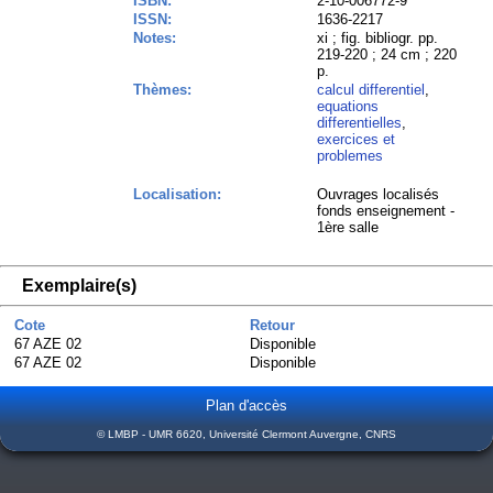
ISBN:
2-10-006772-9
ISSN:
1636-2217
Notes:
xi ; fig. bibliogr. pp.
219-220 ; 24 cm ; 220
p.
Thèmes:
calcul differentiel
,
equations
differentielles
,
exercices et
problemes
Localisation:
Ouvrages localisés
fonds enseignement -
1ère salle
Exemplaire(s)
Cote
Retour
67 AZE 02
Disponible
67 AZE 02
Disponible
Plan d'accès
© LMBP - UMR 6620, Université Clermont Auvergne, CNRS