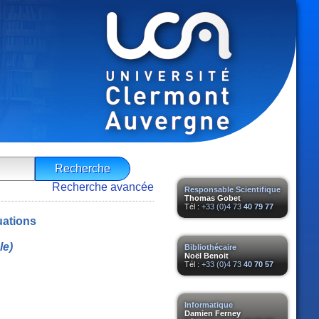
Recherche avancée
Responsable Scientifique
Thomas Gobet
Tél :
+33 (0)4 73
40 79 77
uations
le)
Bibliothécaire
Noël Benoit
Tél :
+33 (0)4 73
40 70 57
Informatique
Damien Ferney