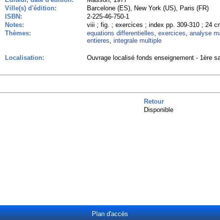
Ville(s) d'édition:
Barcelone (ES), New York (US), Paris (FR)
ISBN:
2-225-46-750-1
Notes:
viii ; fig. ; exercices ; index pp. 309-310 ; 24 c
Thèmes:
equations differentielles
,
exercices
,
analyse m
entieres
,
integrale multiple
Localisation:
Ouvrage localisé fonds enseignement - 1ère sa
Retour
Disponible
Plan d'accès