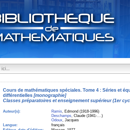
Cours de mathématiques spéciales. Tome 4 : Séries et éq
différentielles
[monographie]
Classes préparatoires et enseignement supérieur (1er cyc
Auteur(s):
Ramis
, Edmond (1918-1996)
Deschamps
, Claude (1941-....)
Odoux
, Jacques
Langue:
français
Editeur, date d'édition:
Masson, 1977