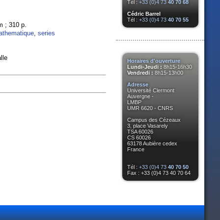
Tél :
+33 (0)4 73
40 70 68
Cédric Barrel
Tél :
+33 (0)4 73
40 70 55
m ; 310 p.
athematique
,
series
lle
Horaires d'ouverture
Lundi-Jeudi :
8h15-16h30
Vendredi :
8h15-13h00
Adresse
Université Clermont
Auvergne -
LMBP
UMR 6620 - CNRS
Campus des Cézeaux
3, place Vasarely
TSA 60026
CS 60026
63178 Aubière cedex
France
Tél :
+33 (0)4 73
40 70 50
Fax : +33 (0)4 73 40 70 64