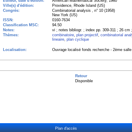
Editeur, date d'édition:
American Mathematical Society, 1960
Ville(s) d'édition:
Providence, Rhode Island (US)
Congrés:
Combinatorial analysis , n° 10 (1958)
New York (US)
ISSN:
0160-7634
Classification MSC:
94.50
Notes:
vi ; notes bibliogr. ; index pp. 309-311 ; 26 cm 
Thèmes:
combinatoire
,
plan projectif
,
combinatorial anal
lineaire
,
plan cyclique
Localisation:
Ouvrage localisé fonds recherche - 2ème salle
Retour
Disponible
Plan d'accès