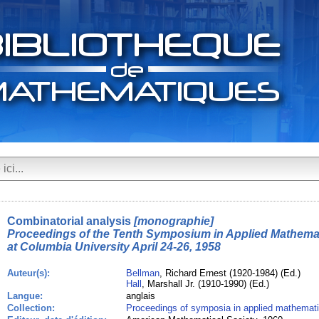
Combinatorial analysis
[monographie]
Proceedings of the Tenth Symposium in Applied Mathemat
at Columbia University April 24-26, 1958
Auteur(s):
Bellman
, Richard Ernest (1920-1984) (Ed.)
Hall
, Marshall Jr. (1910-1990) (Ed.)
Langue:
anglais
Collection:
Proceedings of symposia in applied mathemat