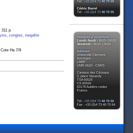
Tél :
+33 (0)4 73
40 70 68
Cédric Barrel
Tél :
+33 (0)4 73
40 70 55
; 311 p.
ysis
,
congres
,
inegalite
Horaires d'ouverture
Lundi-Jeudi :
8h15-16h30
Vendredi :
8h15-13h00
 Cote Ha 7/9
Adresse
Université Clermont
Auvergne -
LMBP
UMR 6620 - CNRS
Campus des Cézeaux
3, place Vasarely
TSA 60026
CS 60026
63178 Aubière cedex
France
Tél :
+33 (0)4 73
40 70 50
Fax : +33 (0)4 73 40 70 64