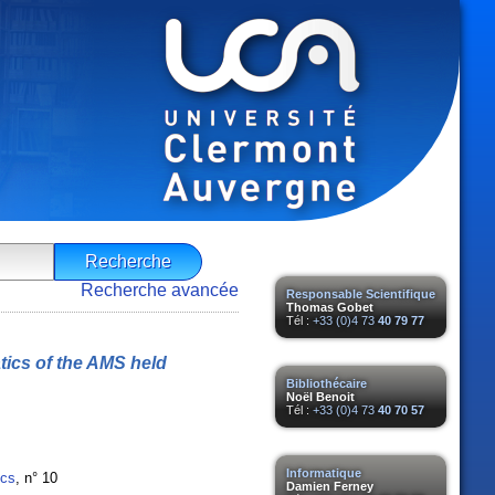
Recherche avancée
Responsable Scientifique
Thomas Gobet
Tél :
+33 (0)4 73
40 79 77
ics of the AMS held
Bibliothécaire
Noël Benoit
Tél :
+33 (0)4 73
40 70 57
Informatique
ics
, n° 10
Damien Ferney