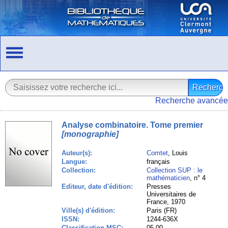
Recherche avancée
Analyse combinatoire. Tome premier
[monographie]
Auteur(s):
Comtet
, Louis
Langue:
français
Collection:
Collection SUP : le
mathématicien
, n° 4
Editeur, date d'édition:
Presses
Universitaires de
France, 1970
Ville(s) d'édition:
Paris (FR)
ISSN:
1244-636X
Classification MSC:
05.00