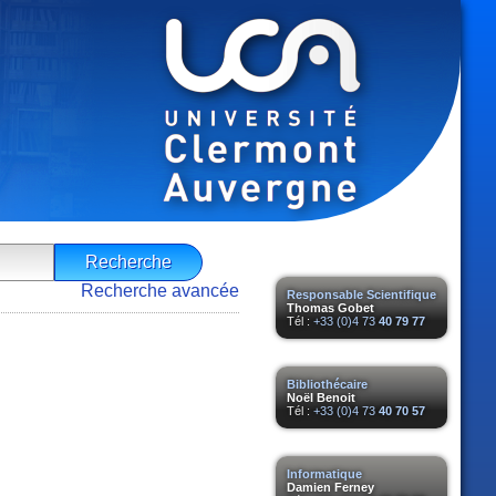
Recherche avancée
Responsable Scientifique
Thomas Gobet
Tél :
+33 (0)4 73
40 79 77
Bibliothécaire
Noël Benoit
Tél :
+33 (0)4 73
40 70 57
Informatique
Damien Ferney