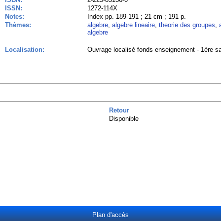
ISSN:
1272-114X
Notes:
Index pp. 189-191 ; 21 cm ; 191 p.
Thèmes:
algebre
,
algebre lineaire
,
theorie des groupes
,
algebre
Localisation:
Ouvrage localisé fonds enseignement - 1ère sa
Retour
Disponible
Plan d'accès