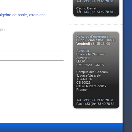
Tél :
+33 (0)4 73
40 70 68
Cédric Barrel
Tél :
+33 (0)4 73
40 70 55
algebre de boole
,
exercices
lle
Horaires d'ouverture
Lundi-Jeudi :
8h15-16h30
Vendredi :
8h15-13h00
Adresse
Université Clermont
Auvergne -
LMBP
UMR 6620 - CNRS
Campus des Cézeaux
3, place Vasarely
TSA 60026
CS 60026
63178 Aubière cedex
France
Tél :
+33 (0)4 73
40 70 50
Fax : +33 (0)4 73 40 70 64