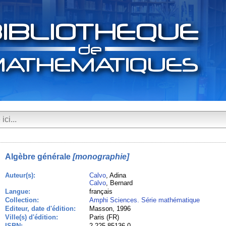
Algèbre générale
[monographie]
Auteur(s):
Calvo
, Adina
Calvo
, Bernard
Langue:
français
Collection:
Amphi Sciences. Série mathématique
Editeur, date d'édition:
Masson, 1996
Ville(s) d'édition:
Paris (FR)
ISBN:
2-225-85136-0