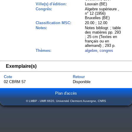
Ville(s) d'édition:
Louvain (BE)
Congrés:
Algebre supérieure ,
n° 12 (1956)
Bruxelles (BE)
Classification MSC:
20.00 ; 12.00
Notes:
Notes bibliogr. ; table
des matières pp. 293
; 25 cm (Textes en
français ou en
allemand) ; 293 p.
Thèmes:
algebre
,
congres
Exemplaire(s)
Cote
Retour
02 CBRM 57
Disponible
Plan d'accès
© LMBP - UMR 6620, Université Clermont Auvergne, CNRS