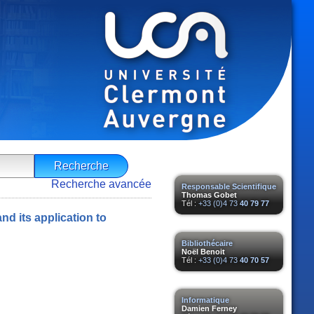
Recherche avancée
Responsable Scientifique
Thomas Gobet
Tél :
+33 (0)4 73
40 79 77
d its application to
Bibliothécaire
Noël Benoit
Tél :
+33 (0)4 73
40 70 57
Informatique
Damien Ferney