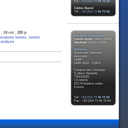
Tél :
+33 (0)4 73
40 70 68
Cédric Barrel
Tél :
+33 (0)4 73
40 70 55
7 ; 24 cm ; 280 p.
Horaires d'ouverture
rmations lorentz
,
lorentz
Lundi-Jeudi :
8h15-16h30
 analysis
Vendredi :
8h15-13h00
Adresse
Université Clermont
Auvergne -
LMBP
UMR 6620 - CNRS
Campus des Cézeaux
3, place Vasarely
TSA 60026
CS 60026
63178 Aubière cedex
France
Tél :
+33 (0)4 73
40 70 50
Fax : +33 (0)4 73 40 70 64