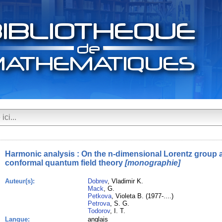
Harmonic analysis : On the n-dimensional Lorentz group an
conformal quantum field theory
[monographie]
Auteur(s):
Dobrev
, Vladimir K.
Mack
, G.
Petkova
, Violeta B. (1977-....)
Petrova
, S. G.
Todorov
, I. T.
Langue:
anglais