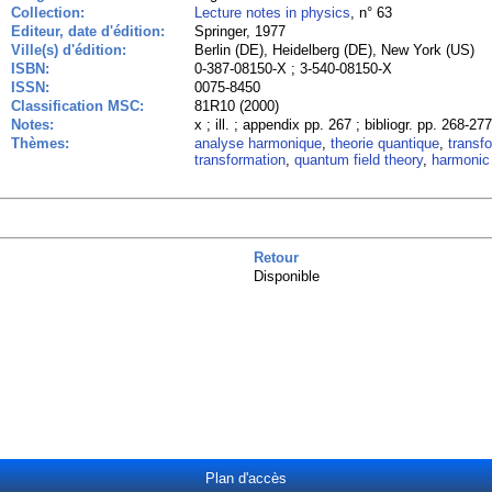
Collection:
Lecture notes in physics
, n° 63
Editeur, date d'édition:
Springer, 1977
Ville(s) d'édition:
Berlin (DE), Heidelberg (DE), New York (US)
ISBN:
0-387-08150-X ; 3-540-08150-X
ISSN:
0075-8450
Classification MSC:
81R10 (2000)
Notes:
x ; ill. ; appendix pp. 267 ; bibliogr. pp. 268-27
Thèmes:
analyse harmonique
,
theorie quantique
,
transfo
transformation
,
quantum field theory
,
harmonic
Retour
Disponible
Plan d'accès