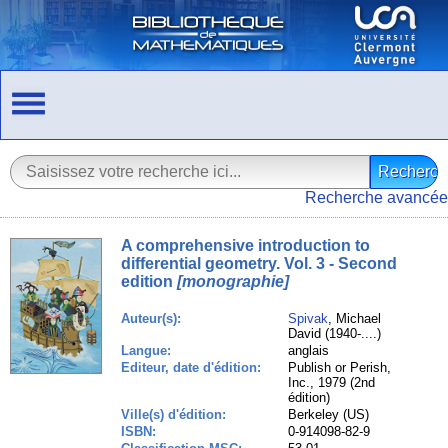
Recherche avancée
A comprehensive introduction to
differential geometry. Vol. 3 - Second
edition
[monographie]
Auteur(s):
Spivak
, Michael
David (1940-....)
Langue:
anglais
Editeur, date d'édition:
Publish or Perish,
Inc., 1979 (2nd
édition)
Ville(s) d'édition:
Berkeley (US)
ISBN:
0-914098-82-9