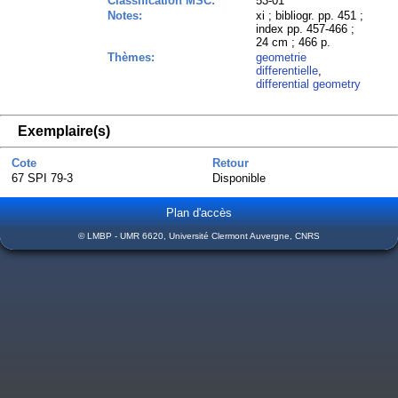
Classification MSC:
53-01
Notes:
xi ; bibliogr. pp. 451 ;
index pp. 457-466 ;
24 cm ; 466 p.
Thèmes:
geometrie
differentielle
,
differential geometry
Exemplaire(s)
Cote
Retour
67 SPI 79-3
Disponible
Plan d'accès
© LMBP - UMR 6620, Université Clermont Auvergne, CNRS