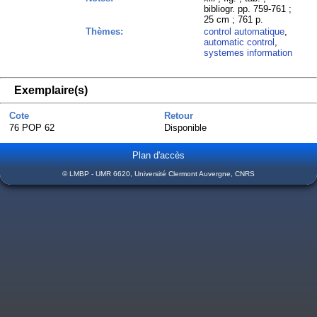
bibliogr. pp. 759-761 ;
25 cm ; 761 p.
Thèmes:
control automatique
,
automatic control
,
systemes information
Exemplaire(s)
Cote
Retour
76 POP 62
Disponible
Plan d'accès
© LMBP - UMR 6620, Université Clermont Auvergne, CNRS