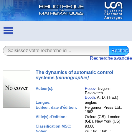
Recherche avancée
The dynamics of automatic control
systems
[monographie]
Auteur(s):
Popov
, Evgenii
Pavlovitch
Booth
, A. D. (Trad.)
Langue:
anglais
Editeur, date d'édition:
Pergamon Press Ltd.,
1962
Ville(s) d'édition:
Oxford (GB), London
(GB), New York (US)
Classification MSC:
93.00
Notes:
xiii ; fig. ; tab. ;