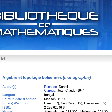
Algèbre et topologie boléennes
[monographie]
Auteur(s):
Ponasse
, Daniel
Carrega
, Jean-Claude (1944-....)
Langue:
français
Editeur, date d'édition:
Masson, 1979
Ville(s) d'édition:
Paris (FR), New York (US), Barcelone (ES)
ISBN:
2-225-62546-8
Notes:
Appendice pp. 288-290 ; bibliogr. pp. 291-294 