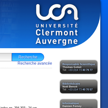
Recherche avancée
Responsable Scientifique
Thomas Gobet
Tél :
+33 (0)4 73
40 79 77
Bibliothécaire
Noël Benoit
Tél :
+33 (0)4 73
40 70 57
Informatique
Damien Ferney
; index pp. 294-303 ; 24 cm