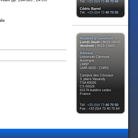
Tél :
+33 (0)4 73
40 70 68
Cédric Barrel
Tél :
+33 (0)4 73
40 70 55
lle
Horaires d'ouverture
Lundi-Jeudi :
8h15-16h30
Vendredi :
8h15-13h00
Adresse
Université Clermont
Auvergne -
LMBP
UMR 6620 - CNRS
Campus des Cézeaux
3, place Vasarely
TSA 60026
CS 60026
63178 Aubière cedex
France
Tél :
+33 (0)4 73
40 70 50
Fax : +33 (0)4 73 40 70 64