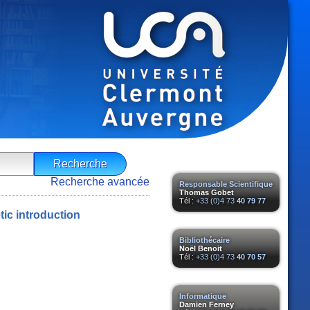
Recherche avancée
Responsable Scientifique
Thomas Gobet
Tél :
+33 (0)4 73
40 79 77
tic introduction
Bibliothécaire
Noël Benoit
Tél :
+33 (0)4 73
40 70 57
Informatique
Damien Ferney