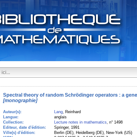
Spectral theory of random Schrödinger operators : a gene
[monographie]
Auteur(s):
Lang
, Reinhard
Langue:
anglais
Collection:
Lecture notes in mathematics
, n° 1498
Editeur, date d'édition:
Springer, 1991
Ville(s) d'édition:
Berlin (DE), Heidelberg (DE), New-York (US)