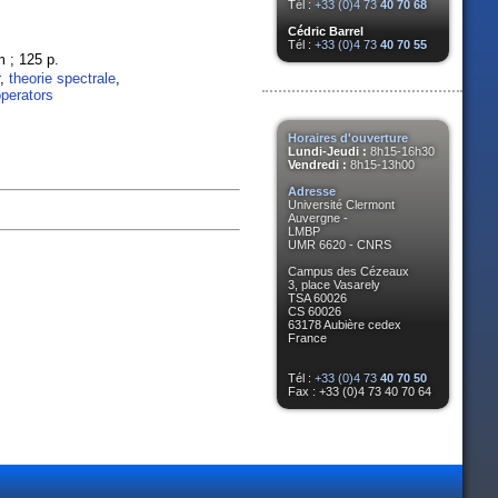
Tél :
+33 (0)4 73
40 70 68
Cédric Barrel
Tél :
+33 (0)4 73
40 70 55
cm ; 125 p.
,
theorie spectrale
,
perators
Horaires d'ouverture
Lundi-Jeudi :
8h15-16h30
Vendredi :
8h15-13h00
Adresse
Université Clermont
Auvergne -
LMBP
UMR 6620 - CNRS
Campus des Cézeaux
3, place Vasarely
TSA 60026
CS 60026
63178 Aubière cedex
France
Tél :
+33 (0)4 73
40 70 50
Fax : +33 (0)4 73 40 70 64