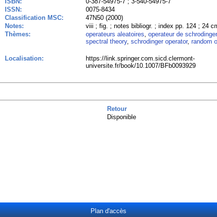
ISBN:
0-387-54975-7 ; 3-540-54975-7
ISSN:
0075-8434
Classification MSC:
47N50 (2000)
Notes:
viii ; fig. ; notes bibliogr. ; index pp. 124 ; 24 
Thèmes:
operateurs aleatoires
,
operateur de schrodinger
spectral theory
,
schrodinger operator
,
random o
Localisation:
https://link.springer.com.sicd.clermont-
universite.fr/book/10.1007/BFb0093929
Retour
Disponible
Plan d'accès