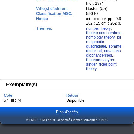
Inc., 1974
Ville(s) d'édition:
Boston (US)
Classification MSC:
58G10
Notes:
xii ; bibliogr. pp. 256-
262 ; 25 cm ; 262 p.
Thèmes:
number theory
,
theorie des nombres
,
homology theory
,
loi
reciprocite
quadratique
,
somme
dedekind
,
equations
diophantiennes
,
theoreme atiyah-
singer
,
fixed point
theory
Exemplaire(s)
Cote
Retour
57 HIR 74
Disponible
Plan d'accès
© LMBP - UMR 6620, Université Clermont Auvergne, CNRS