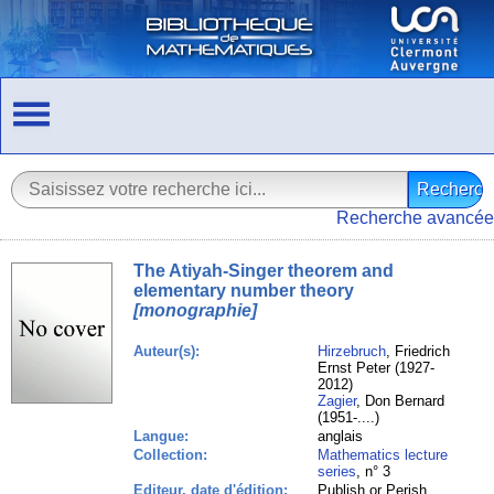
Recherche avancée
The Atiyah-Singer theorem and
elementary number theory
[monographie]
Auteur(s):
Hirzebruch
, Friedrich
Ernst Peter (1927-
2012)
Zagier
, Don Bernard
(1951-....)
Langue:
anglais
Collection:
Mathematics lecture
series
, n° 3
Editeur, date d'édition:
Publish or Perish,