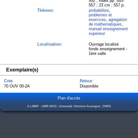
552 ; index pp. 553-
557 ; 23 cm ; 557 p.
Thèmes:
probabilites
,
problemes et
exercices
,
agregation
de mathematiques
,
manuel enseignement
superieur
Localisation:
Ouvrage localisé
fonds enseignement -
1ère salle
Exemplaire(s)
Cote
Retour
70 OUV 00-2A
Disponible
Plan d'accès
© LMBP - UMR 6620, Université Clermont Auvergne, CNRS