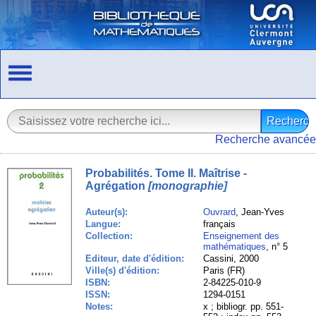
Recherche avancée
Probabilités. Tome II. Maîtrise -
Agrégation
[monographie]
Auteur(s):
Ouvrard
, Jean-Yves
Langue:
français
Collection:
Enseignement des
mathématiques
, n° 5
Editeur, date d'édition:
Cassini, 2000
Ville(s) d'édition:
Paris (FR)
ISBN:
2-84225-010-9
ISSN:
1294-0151
Notes:
x ; bibliogr. pp. 551-