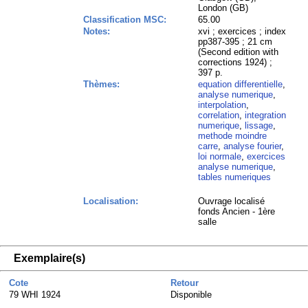
London (GB)
Classification MSC:
65.00
Notes:
xvi ; exercices ; index
pp387-395 ; 21 cm
(Second edition with
corrections 1924) ;
397 p.
Thèmes:
equation differentielle
,
analyse numerique
,
interpolation
,
correlation
,
integration
numerique
,
lissage
,
methode moindre
carre
,
analyse fourier
,
loi normale
,
exercices
analyse numerique
,
tables numeriques
Localisation:
Ouvrage localisé
fonds Ancien - 1ère
salle
Exemplaire(s)
Cote
Retour
79 WHI 1924
Disponible