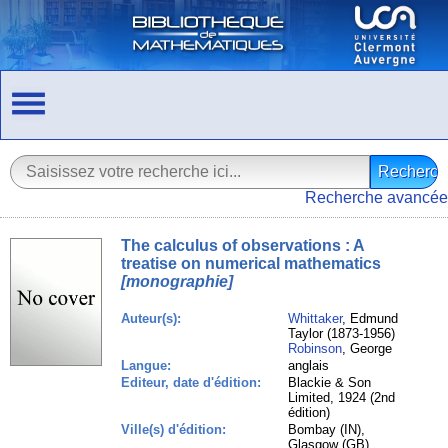
Recherche avancée
The calculus of observations : A
treatise on numerical mathematics
[monographie]
Auteur(s):
Whittaker
, Edmund
Taylor (1873-1956)
Robinson
, George
Langue:
anglais
Editeur, date d'édition:
Blackie & Son
Limited, 1924 (2nd
édition)
Ville(s) d'édition:
Bombay (IN),
Glasgow (GB),