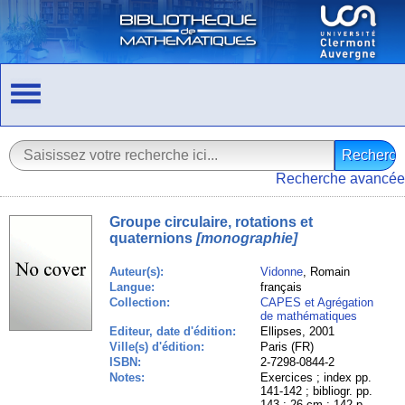
Recherche avancée
Groupe circulaire, rotations et
quaternions
[monographie]
Auteur(s):
Vidonne
, Romain
Langue:
français
Collection:
CAPES et Agrégation
de mathématiques
Editeur, date d'édition:
Ellipses, 2001
Ville(s) d'édition:
Paris (FR)
ISBN:
2-7298-0844-2
Notes:
Exercices ; index pp.
141-142 ; bibliogr. pp.
143 ; 26 cm ; 142 p.