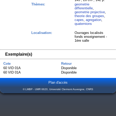
Thèmes:
geometrie
differentielle
,
geometrie projective
,
theorie des groupes
,
capes
,
agregation
,
quaternions
Localisation:
Ouvrages localisés
fonds enseignement -
1ère salle
Exemplaire(s)
Cote
Retour
60 VID 01A
Disponible
60 VID 01A
Disponible
Plan d'accès
© LMBP - UMR 6620, Université Clermont Auvergne, CNRS