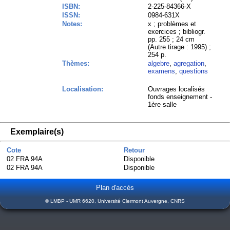
ISBN:
2-225-84366-X
ISSN:
0984-631X
Notes:
x ; problèmes et
exercices ; bibliogr.
pp. 255 ; 24 cm
(Autre tirage : 1995) ;
254 p.
Thèmes:
algebre
,
agregation
,
examens
,
questions
Localisation:
Ouvrages localisés
fonds enseignement -
1ère salle
Exemplaire(s)
Cote
Retour
02 FRA 94A
Disponible
02 FRA 94A
Disponible
Plan d'accès
© LMBP - UMR 6620, Université Clermont Auvergne, CNRS