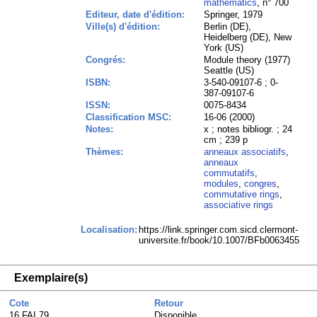
mathematics
, n° 700
Editeur, date d'édition:
Springer, 1979
Ville(s) d'édition:
Berlin (DE),
Heidelberg (DE), New
York (US)
Congrés:
Module theory (1977)
Seattle (US)
ISBN:
3-540-09107-6 ; 0-
387-09107-6
ISSN:
0075-8434
Classification MSC:
16-06 (2000)
Notes:
x ; notes bibliogr. ; 24
cm ; 239 p
Thèmes:
anneaux associatifs
,
anneaux
commutatifs
,
modules
,
congres
,
commutative rings
,
associative rings
Localisation:
https://link.springer.com.sicd.clermont-
universite.fr/book/10.1007/BFb0063455
Exemplaire(s)
Cote
Retour
16 FAI 79
Disponible