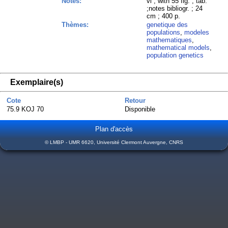
Notes:
vi ; with 55 fig. ; tab.
;notes bibliogr. ; 24
cm ; 400 p.
Thèmes:
genetique des
populations
,
modeles
mathematiques
,
mathematical models
,
population genetics
Exemplaire(s)
Cote
Retour
75.9 KOJ 70
Disponible
Plan d'accès
© LMBP - UMR 6620, Université Clermont Auvergne, CNRS