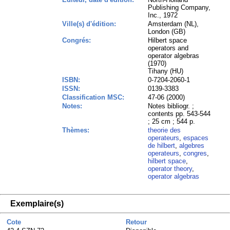
Publishing Company,
Inc., 1972
Ville(s) d'édition:
Amsterdam (NL),
London (GB)
Congrés:
Hilbert space
operators and
operator algebras
(1970)
Tihany (HU)
ISBN:
0-7204-2060-1
ISSN:
0139-3383
Classification MSC:
47-06 (2000)
Notes:
Notes bibliogr. ;
contents pp. 543-544
; 25 cm ; 544 p.
Thèmes:
theorie des
operateurs
,
espaces
de hilbert
,
algebres
operateurs
,
congres
,
hilbert space
,
operator theory
,
operator algebras
Exemplaire(s)
Cote
Retour