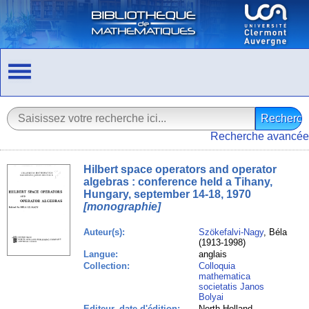
Recherche avancée
Hilbert space operators and operator
algebras : conference held a Tihany,
Hungary, september 14-18, 1970
[monographie]
Auteur(s):
Szökefalvi-Nagy
, Béla
(1913-1998)
Langue:
anglais
Collection:
Colloquia
mathematica
societatis Janos
Bolyai
Editeur, date d'édition:
North-Holland