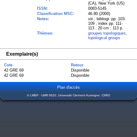
(CA), New York (US)
ISSN:
0083-5145
Classification MSC:
46.80 (2000)
Notes:
viii ; bibliogr. pp. 103-
109 ; index pp. 111-
113 ; 20 cm ; 113 p.
Thèmes:
groupes topologiques
,
topological groups
Exemplaire(s)
Cote
Retour
42 GRE 69
Disponible
42 GRE 69
Disponible
Plan d'accès
© LMBP - UMR 6620, Université Clermont Auvergne, CNRS