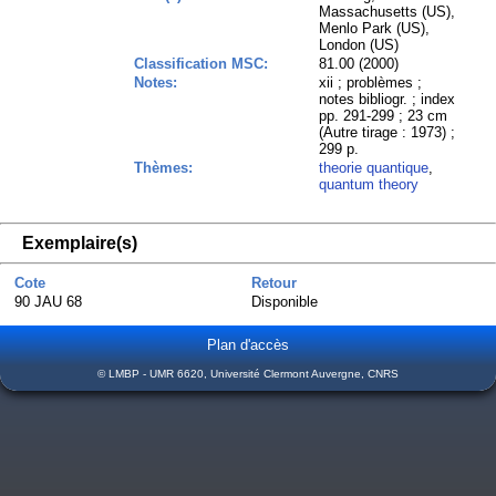
Massachusetts (US),
Menlo Park (US),
London (US)
Classification MSC:
81.00 (2000)
Notes:
xii ; problèmes ;
notes bibliogr. ; index
pp. 291-299 ; 23 cm
(Autre tirage : 1973) ;
299 p.
Thèmes:
theorie quantique
,
quantum theory
Exemplaire(s)
Cote
Retour
90 JAU 68
Disponible
Plan d'accès
© LMBP - UMR 6620, Université Clermont Auvergne, CNRS