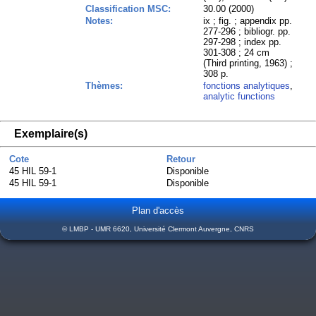
Classification MSC:
30.00 (2000)
Notes:
ix ; fig. ; appendix pp.
277-296 ; bibliogr. pp.
297-298 ; index pp.
301-308 ; 24 cm
(Third printing, 1963) ;
308 p.
Thèmes:
fonctions analytiques
,
analytic functions
Exemplaire(s)
Cote
Retour
45 HIL 59-1
Disponible
45 HIL 59-1
Disponible
Plan d'accès
© LMBP - UMR 6620, Université Clermont Auvergne, CNRS