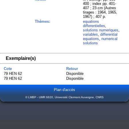
400 ; index pp. 401-
407 ; 23 cm (Autres
tirages : 1964, 1965,
1967) ; 407 p.
Thèmes:
equations
differentielles
,
solutions numeriques
,
variables
,
differential
equations
,
numerical
solutions
Exemplaire(s)
Cote
Retour
79 HEN 62
Disponible
79 HEN 62
Disponible
Plan d'accès
© LMBP - UMR 6620, Université Clermont Auvergne, CNRS