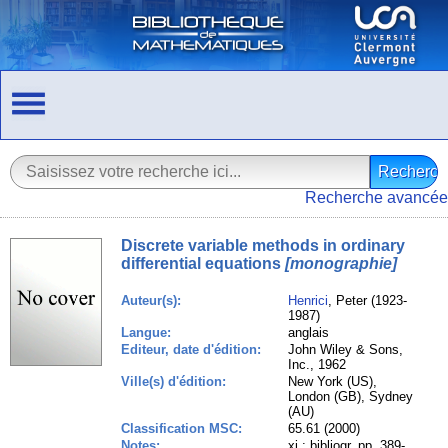
Recherche avancée
Discrete variable methods in ordinary
differential equations
[monographie]
Auteur(s):
Henrici
, Peter (1923-
1987)
Langue:
anglais
Editeur, date d'édition:
John Wiley & Sons,
Inc., 1962
Ville(s) d'édition:
New York (US),
London (GB), Sydney
(AU)
Classification MSC:
65.61 (2000)
Notes:
xi ; bibliogr. pp. 389-