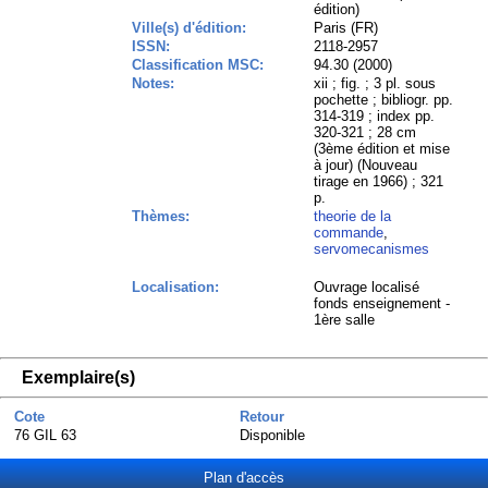
édition)
Ville(s) d'édition:
Paris (FR)
ISSN:
2118-2957
Classification MSC:
94.30 (2000)
Notes:
xii ; fig. ; 3 pl. sous
pochette ; bibliogr. pp.
314-319 ; index pp.
320-321 ; 28 cm
(3ème édition et mise
à jour) (Nouveau
tirage en 1966) ; 321
p.
Thèmes:
theorie de la
commande
,
servomecanismes
Localisation:
Ouvrage localisé
fonds enseignement -
1ère salle
Exemplaire(s)
Cote
Retour
76 GIL 63
Disponible
Plan d'accès