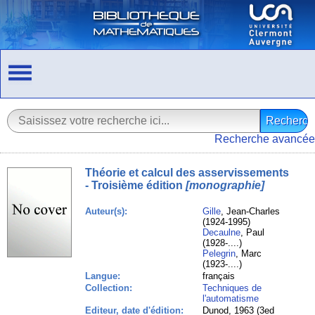
Recherche avancée
Théorie et calcul des asservissements
- Troisième édition
[monographie]
Auteur(s):
Gille
, Jean-Charles
(1924-1995)
Decaulne
, Paul
(1928-....)
Pelegrin
, Marc
(1923-....)
Langue:
français
Collection:
Techniques de
l'automatisme
Editeur, date d'édition:
Dunod, 1963 (3ed