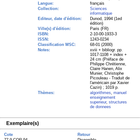
Langue:
français
Collection:
Sciences
informatique
Editeur, date d'édition:
Dunod, 1994 (1ed
édition)
Ville(s) d'édition:
Paris (FR)
ISBN:
2-10-00-1933-3
ISSN:
1243-0234
Classification MSC:
68-01 (2000)
Notes:
xviii + bibliogr. pp.
1017-1108 + index +
24 cm (Préface de
Philippe Chrétienne,
Claire Hanen, Alix
Munier, Christophe
Picouleau - Traduit de
l'américain par Xavier
Cazin) ; 1019 p.
Thèmes:
algorithmes
,
manuel
enseignement
superieur
,
structures
de donnees
Exemplaire(s)
Cote
Retour
77.9 COR 94
Disponible