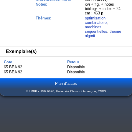
Notes:
xvi + fig. + notes
bibliogr. + index + 24
cm ; 463 p
Thèmes:
optimisation
combinatoire
,
machines
sequentielles
,
theorie
algorit
Exemplaire(s)
Cote
Retour
65 BEA 92
Disponible
65 BEA 92
Disponible
Plan d'accès
© LMBP - UMR 6620, Université Clermont Auvergne, CNRS