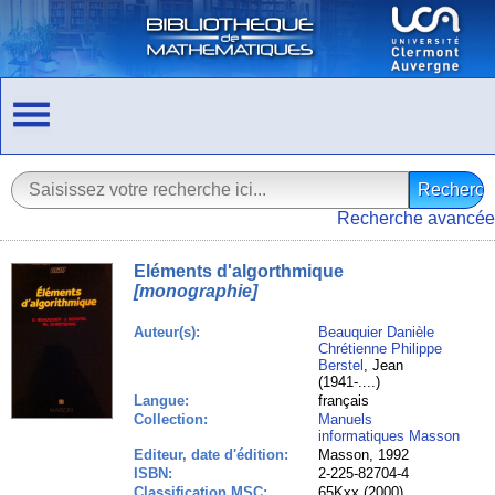
Recherche avancée
Eléments d'algorthmique
[monographie]
Auteur(s):
Beauquier Danièle
Chrétienne Philippe
Berstel
, Jean
(1941-....)
Langue:
français
Collection:
Manuels
informatiques Masson
Editeur, date d'édition:
Masson, 1992
ISBN:
2-225-82704-4
Classification MSC:
65Kxx (2000)