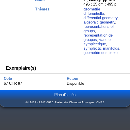
495 ; 25 cm ; 495 p.
Thèmes:
geometrie
differentielle
,
differential geometry
,
algebraic geometry
,
representations of
groups
,
representation de
groupes
,
variete
symplectique
,
symplectic manifolds
,
geometrie complexe
Exemplaire(s)
Cote
Retour
67 CHR 97
Disponible
Plan d'accès
© LMBP - UMR 6620, Université Clermont Auvergne, CNRS