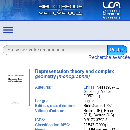
Recherche avancée
Representation theory and complex
geometry
[monographie]
Auteur(s):
Chriss
, Neil (1967-....)
Ginzburg
, Victor
(1957-....)
Langue:
anglais
Editeur, date d'édition:
Birkhäuser, 1997
Ville(s) d'édition:
Berlin (DE), Basel
(CH), Boston (US)
ISBN:
0-8176-3792-3
Classification MSC:
22E47 (2000)
Notes:
x ; bibliogr. pp. 487-