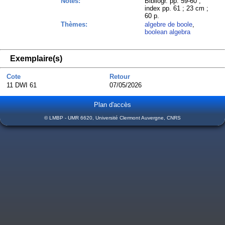
Notes:
Bibliogr. pp. 59-60 ;
index pp. 61 ; 23 cm ;
60 p.
Thèmes:
algebre de boole
,
boolean algebra
Exemplaire(s)
Cote
Retour
11 DWI 61
07/05/2026
Plan d'accès
© LMBP - UMR 6620, Université Clermont Auvergne, CNRS