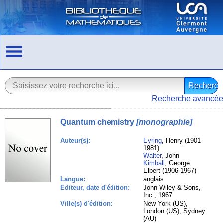
Recherche avancée
Quantum chemistry
[monographie]
Auteur(s):
Eyring
, Henry (1901-
1981)
Walter
, John
Kimball
, George
Elbert (1906-1967)
Langue:
anglais
Editeur, date d'édition:
John Wiley & Sons,
Inc., 1967
Ville(s) d'édition:
New York (US),
London (US), Sydney
(AU)