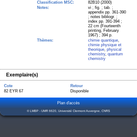
Classification MSC:
82B10 (2000)
Notes:
vi ; fig. ; tab. ;
appendix pp. 361-390
; notes bibliogr. ;
index pp. 391-394 ;
22 cm (Fourteenth
printing, February
1967) ; 394 p.
Thèmes:
chimie quantique
,
chimie physique et
theorique
,
physical
chemistry
,
quantum
chemistry
Exemplaire(s)
Cote
Retour
82 EYR 67
Disponible
Plan d'accès
© LMBP - UMR 6620, Université Clermont Auvergne, CNRS