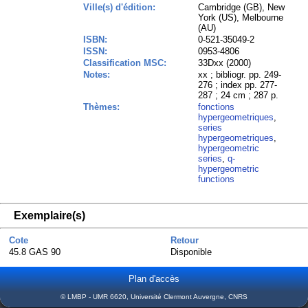
Ville(s) d'édition:
Cambridge (GB), New
York (US), Melbourne
(AU)
ISBN:
0-521-35049-2
ISSN:
0953-4806
Classification MSC:
33Dxx (2000)
Notes:
xx ; bibliogr. pp. 249-
276 ; index pp. 277-
287 ; 24 cm ; 287 p.
Thèmes:
fonctions
hypergeometriques
,
series
hypergeometriques
,
hypergeometric
series
,
q-
hypergeometric
functions
Exemplaire(s)
Cote
Retour
45.8 GAS 90
Disponible
Plan d'accès
© LMBP - UMR 6620, Université Clermont Auvergne, CNRS