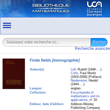
Recherche avancée
Finite fields
[monographie]
Auteur(s):
Lidl
, Rudolf (1948-....)
Cohn
, Paul Moritz
(1924-2006) (Préface)
Niederreiter
, Harald
(1944-....)
Langue:
anglais
Collection:
Encyclopedia of
mathematics and its
applications
, n° 20
Editeur, date d'édition:
Addison-Wesley
Publishing Company,