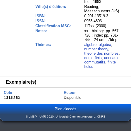
Inc., 1983
Ville(s) d'édition:
Reading,
Massachusetts (US)
ISBN:
0-201-13519-3
ISSN:
0953-4806
Classification MSC:
11Txx (2000)
Notes:
xx ; bibliogr. pp. 567-
726 ; index pp. 731-
755 ; 24 cm ; 755 p.
Thèmes:
algebre
,
algebra
,
number theory
,
theorie des nombres
,
corps finis
,
anneaux
commutatifs
,
finite
fields
Exemplaire(s)
Cote
Retour
13 LID 83
Disponible
Plan d'accès
© LMBP - UMR 6620, Université Clermont Auvergne, CNRS