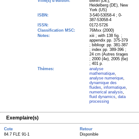
Ville(s) d'édition:
Berlin (DE),
Heidelberg (DE), New
York (US)
ISBN:
3-540-53058-4 ; 0-
387-53058-4
ISSN:
0172-5726
Classification MSC:
76Mxx (2000)
Notes:
xiii ; with 138 fig. ;
appendix pp. 375-379
; bibliogr. pp. 381-387
; index pp. 389-396 ;
24 cm (Autres tirages
; 2000 (4e), 2005 (6e)
; 401 p.
Thèmes:
analyse
mathematique
,
analyse numerique
,
dynamique des
fluides
,
informatique
,
numerical analysis
,
fluid dynamics
,
data
processing
Exemplaire(s)
Cote
Retour
84.7 FLE 91-1
Disponible