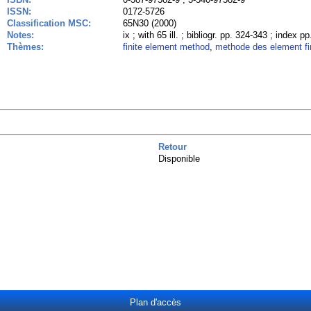
ISSN:
0172-5726
Classification MSC:
65N30 (2000)
Notes:
ix ; with 65 ill. ; bibliogr. pp. 324-343 ; index 
Thèmes:
finite element method
,
methode des element fi
Retour
Disponible
Plan d'accès