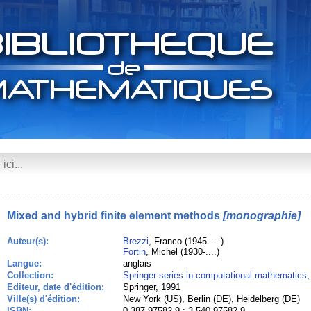
Mixed and hybrid finite element methods
[monographie]
Auteur(s):
Brezzi
, Franco (1945-....)
Fortin
, Michel (1930-....)
Langue:
anglais
Collection:
Springer series in computational mathematics
,
Editeur, date d'édition:
Springer, 1991
Ville(s) d'édition:
New York (US), Berlin (DE), Heidelberg (DE)
ISBN:
0-387-97582-9 ; 3-540-97582-9