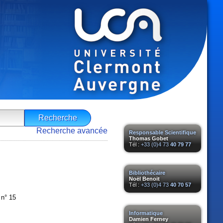
Recherche avancée
Responsable Scientifique
Thomas Gobet
Tél :
+33 (0)4 73
40 79 77
Bibliothécaire
Noël Benoit
Tél :
+33 (0)4 73
40 70 57
 n° 15
Informatique
Damien Ferney