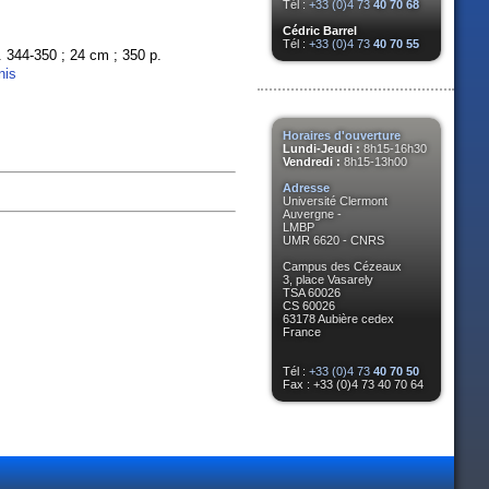
Tél :
+33 (0)4 73
40 70 68
Cédric Barrel
Tél :
+33 (0)4 73
40 70 55
pp. 344-350 ; 24 cm ; 350 p.
nis
Horaires d'ouverture
Lundi-Jeudi :
8h15-16h30
Vendredi :
8h15-13h00
Adresse
Université Clermont
Auvergne -
LMBP
UMR 6620 - CNRS
Campus des Cézeaux
3, place Vasarely
TSA 60026
CS 60026
63178 Aubière cedex
France
Tél :
+33 (0)4 73
40 70 50
Fax : +33 (0)4 73 40 70 64