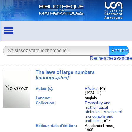
Recherche avancée
The laws of large numbers
[monographie]
Auteur(s):
Révész
, Pál
(1934-....)
Langue:
anglais
Collection:
Probability and
mathematical
statistics : A series of
monographs and
textbooks
, n° 4
Editeur, date d'édition:
Academic Press,
1968