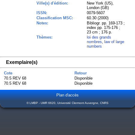
Ville(s) d'édition:
New York (US),
London (GB)
ISSN:
0079-5607
Classification MSC:
60.30 (2000)
Notes:
Bibliogr. pp. 169-173 ;
index pp. 175-176 ;
23 cm ; 176 p.
Thèmes:
loi des grands
nombres
,
law of large
numbers
Exemplaire(s)
Cote
Retour
70.5 REV 68
Disponible
70.5 REV 68
Disponible
Plan d'accès
© LMBP - UMR 6620, Université Clermont Auvergne, CNRS