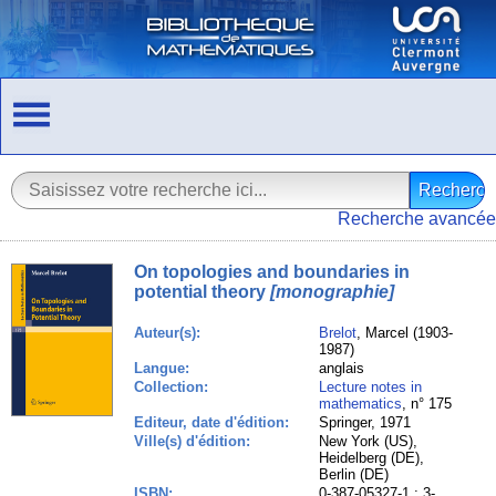
Recherche avancée
On topologies and boundaries in
potential theory
[monographie]
Auteur(s):
Brelot
, Marcel (1903-
1987)
Langue:
anglais
Collection:
Lecture notes in
mathematics
, n° 175
Editeur, date d'édition:
Springer, 1971
Ville(s) d'édition:
New York (US),
Heidelberg (DE),
Berlin (DE)
ISBN:
0-387-05327-1 ; 3-