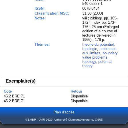
540-05327-1
ISSN:
0075-8434
Classification MSC:
31.50 (2000)
Notes:
viii ; bibliogr. pp. 165-
172 ; index pp. 173-
176 ; 25 cm (Enlarged
edition of a course of
lectures delivered in
1966) ; 176 p.
Thèmes:
theorie du potentiel
,
topologie
,
problemes
aux limites
,
boundary
value problems
,
topology
,
potential
theory
Exemplaire(s)
Cote
Retour
45.2 BRE 71
Disponible
45.2 BRE 71
Disponible
Plan d'accès
© LMBP - UMR 6620, Université Clermont Auvergne, CNRS