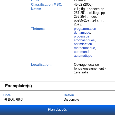
ISSN:
2118-2957
Classification MSC:
49-02 (2000)
Notes:
xiii ; fig. ; annexe pp.
237-251 ; bibliogr. pp
253-254 ; index
pp255-257 ; 24 cm ;
257 p
Thèmes:
programmation
dynamique
,
processus
stochastiques
,
optimisation
mathematique
,
commande
automatique
Localisation:
Ouvrage localisé
fonds enseignement -
1ère salle
Exemplaire(s)
Cote
Retour
76 BOU 68-3
Disponible
Plan d'accès