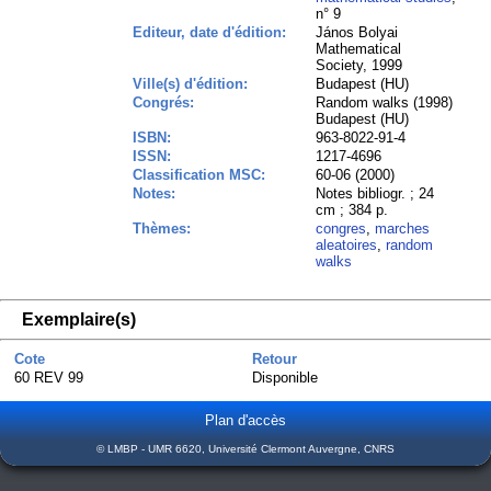
n° 9
Editeur, date d'édition:
János Bolyai
Mathematical
Society, 1999
Ville(s) d'édition:
Budapest (HU)
Congrés:
Random walks (1998)
Budapest (HU)
ISBN:
963-8022-91-4
ISSN:
1217-4696
Classification MSC:
60-06 (2000)
Notes:
Notes bibliogr. ; 24
cm ; 384 p.
Thèmes:
congres
,
marches
aleatoires
,
random
walks
Exemplaire(s)
Cote
Retour
60 REV 99
Disponible
Plan d'accès
© LMBP - UMR 6620, Université Clermont Auvergne, CNRS