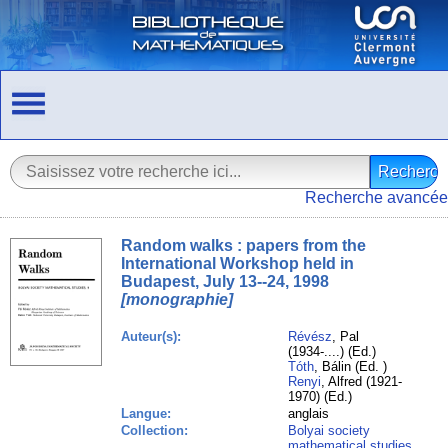
Recherche avancée
Random walks : papers from the
International Workshop held in
Budapest, July 13--24, 1998
[monographie]
Auteur(s):
Révész
, Pal
(1934-....) (Ed.)
Tóth
, Bálin (Ed. )
Renyi
, Alfred (1921-
1970) (Ed.)
Langue:
anglais
Collection:
Bolyai society
mathematical studies
,