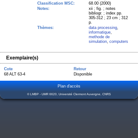
Classification MSC:
68.00 (2000)
Notes:
xii ; fig. ; notes
bibliogr. ; index pp.
305-312 ; 23 cm ; 312
p.
Thèmes:
data processing
,
informatique
,
methode de
simulation
,
computers
Exemplaire(s)
Cote
Retour
68 ALT 63-4
Disponible
Plan d'accès
© LMBP - UMR 6620, Université Clermont Auvergne, CNRS