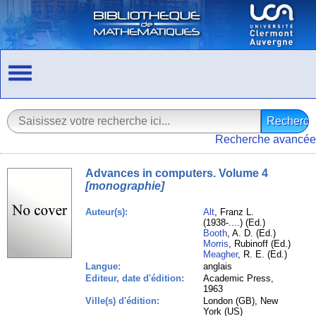
Recherche avancée
Advances in computers. Volume 4
[monographie]
Auteur(s):
Alt
, Franz L.
(1938-....) (Ed.)
Booth
, A. D. (Ed.)
Morris
, Rubinoff (Ed.)
Meagher
, R. E. (Ed.)
Langue:
anglais
Editeur, date d'édition:
Academic Press,
1963
Ville(s) d'édition:
London (GB), New
York (US)