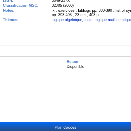
ISSN:
0049-237X
Classification MSC:
02J05 (2000)
Notes:
ix ; exercices ; bibliogr. pp. 380-390 ; list of 
pp. 393-403 ; 23 cm ; 403 p
Thèmes:
logique algebrique
,
logic
,
logique mathematique
Retour
Disponible
Plan d'accès