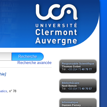
Recherche avancée
Responsable Scientifique
Thomas Gobet
Tél :
+33 (0)4 73
40 79 77
ie]
Bibliothécaire
Noël Benoit
Tél :
+33 (0)4 73
40 70 57
atics
, n° 78
Informatique
Damien Ferney