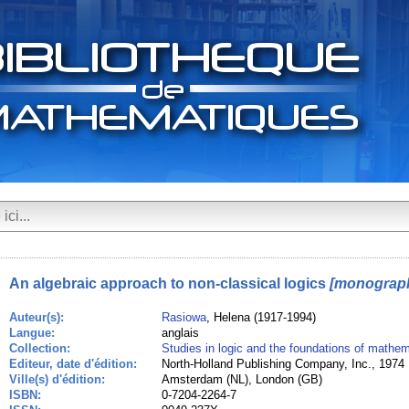
An algebraic approach to non-classical logics
[monograph
Auteur(s):
Rasiowa
, Helena (1917-1994)
Langue:
anglais
Collection:
Studies in logic and the foundations of mathem
Editeur, date d'édition:
North-Holland Publishing Company, Inc., 1974
Ville(s) d'édition:
Amsterdam (NL), London (GB)
ISBN:
0-7204-2264-7