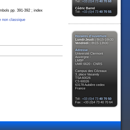
Tél :
+33 (0)4 73
40 70 68
Cédric Barrel
symbols pp. 391-392 ; index
Tél :
+33 (0)4 73
40 70 55
 non classique
Horaires d'ouverture
Lundi-Jeudi :
8h15-16h30
Vendredi :
8h15-13h00
Adresse
Université Clermont
Auvergne -
LMBP
UMR 6620 - CNRS
Campus des Cézeaux
3, place Vasarely
TSA 60026
CS 60026
63178 Aubière cedex
France
Tél :
+33 (0)4 73
40 70 50
Fax : +33 (0)4 73 40 70 64