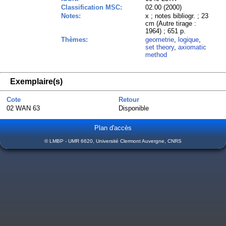
Classification MSC:
02.00 (2000)
Notes:
x ; notes bibliogr. ; 23
cm (Autre tirage :
1964) ; 651 p.
Thèmes:
geometrie
,
logique
,
set theory
,
axiomatic
method
Exemplaire(s)
Cote
Retour
02 WAN 63
Disponible
Plan d'accès
© LMBP - UMR 6620, Université Clermont Auvergne, CNRS