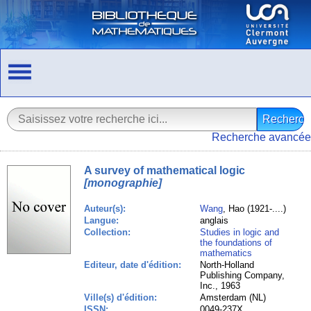
Recherche avancée
A survey of mathematical logic
[monographie]
Auteur(s):
Wang
, Hao (1921-....)
Langue:
anglais
Collection:
Studies in logic and
the foundations of
mathematics
Editeur, date d'édition:
North-Holland
Publishing Company,
Inc., 1963
Ville(s) d'édition:
Amsterdam (NL)
ISSN:
0049-237X