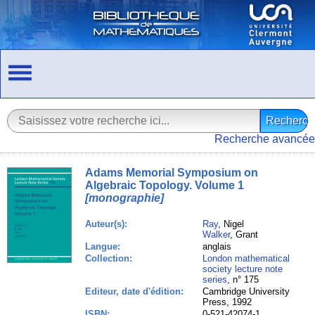
Recherche avancée
Adams Memorial Symposium on
Algebraic Topology. Volume 1
[monographie]
Auteur(s):
Ray
, Nigel
Walker
, Grant
Langue:
anglais
Collection:
London mathematical
society lecture note
series
, n° 175
Editeur, date d'édition:
Cambridge University
Press, 1992
ISBN:
0-521-42074-1