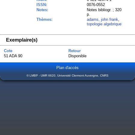
ISSN:
0076-0552
Notes:
Notes bibliogr. ; 320
p.
Thèmes:
adams, john frank
,
topologie algebrique
Exemplaire(s)
Cote
Retour
51 ADA 90
Disponible
Plan d'accès
© LMBP - UMR 6620, Université Clermont Auvergne, CNRS